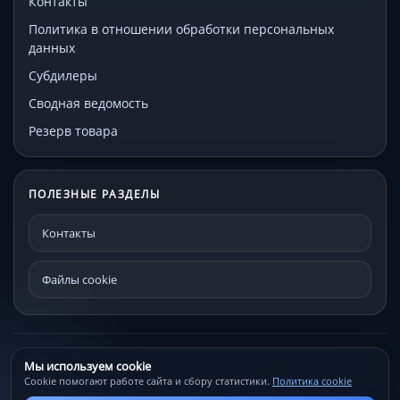
Контакты
Политика в отношении обработки персональных
данных
Субдилеры
Сводная ведомость
Резерв товара
ПОЛЕЗНЫЕ РАЗДЕЛЫ
Контакты
Файлы cookie
© МЕКО - мебельная фурнитура и комплектующие 192241, Санкт-
Мы используем cookie
Петербург, Проспект Александровской фермы, д. 29С
Cookie помогают работе сайта и сбору статистики.
Политика cookie
Файлы cookie
Контакты