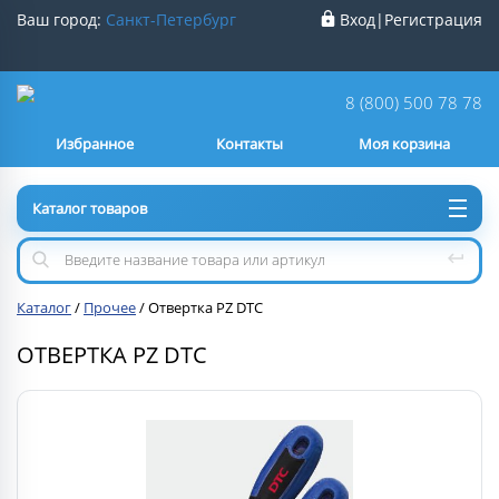
Ваш город:
Санкт-Петербург
Вход
|
Регистрация
Ваш город
Санкт-Петербург
?
8 (800) 500 78 78
Избранное
Контакты
Моя корзина
Нет
Да
Каталог товаров
Каталог
/
Прочее
/
Отвертка PZ DTC
ОТВЕРТКА PZ DTC