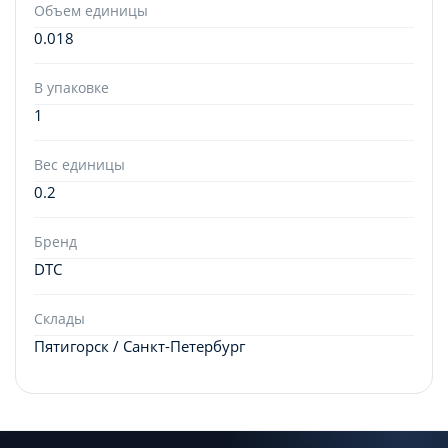
Объем единицы
0.018
В упаковке
1
Вес единицы
0.2
Бренд
DTC
Склады
Пятигорск / Санкт-Петербург