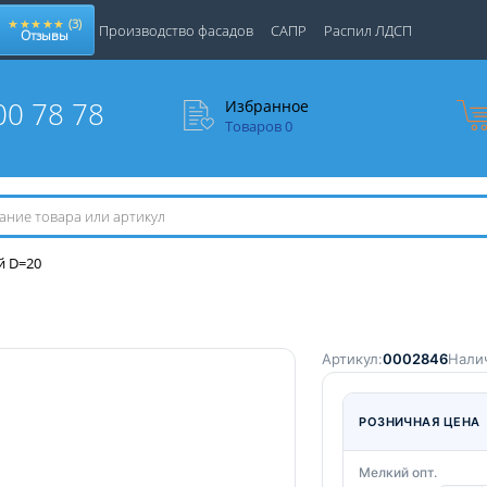
★★★★★
(3)
Производство фасадов
САПР
Распил ЛДСП
Отзывы
00 78 78
Избранное
Товаров
0
й D=20
Артикул:
0002846
Нали
РОЗНИЧНАЯ ЦЕНА
Мелкий опт.