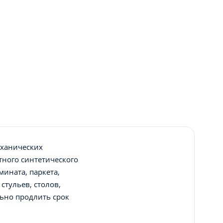
еханических
ного синтетического
ината, паркета,
стульев, столов,
льно продлить срок