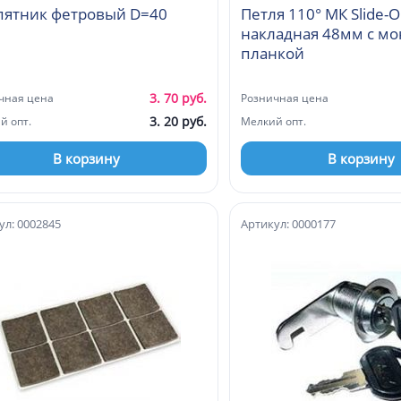
пятник фетровый D=40
Петля 110° МК Slide-
накладная 48мм с м
планкой
3. 70 руб.
чная цена
Розничная цена
3. 20 руб.
й опт.
Мелкий опт.
В корзину
В корзину
ул: 0002845
Артикул: 0000177