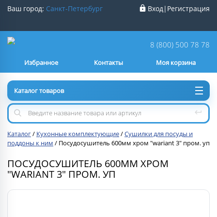
Ваш город:
Санкт-Петербург
Вход
|
Регистрация
Ваш город
Санкт-Петербург
?
8 (800) 500 78 78
Избранное
Контакты
Моя корзина
Нет
Да
Каталог товаров
Каталог
/
Кухонные комплектующие
/
Сушилки для посуды и
поддоны к ним
/
Посудосушитель 600мм хром "wariant 3" пром. уп
ПОСУДОСУШИТЕЛЬ 600ММ ХРОМ
"WARIANT 3" ПРОМ. УП