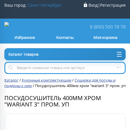
Ваш город:
Санкт-Петербург
Вход
|
Регистрация
Ваш город
Санкт-Петербург
?
8 (800) 500 78 78
Избранное
Контакты
Моя корзина
Нет
Да
Каталог товаров
Каталог
/
Кухонные комплектующие
/
Сушилки для посуды и
поддоны к ним
/
Посудосушитель 400мм хром "wariant 3" пром. уп
ПОСУДОСУШИТЕЛЬ 400ММ ХРОМ
"WARIANT 3" ПРОМ. УП