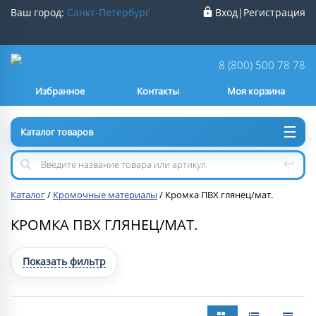
Ваш город:
Санкт-Петербург
Вход
|
Регистрация
Ваш город
Санкт-Петербург
?
8 (800) 500 78 78
Избранное
Контакты
Моя корзина
Нет
Да
Каталог товаров
Каталог
/
Кромочные материалы
/
Кромка ПВХ глянец/мат.
КРОМКА ПВХ ГЛЯНЕЦ/МАТ.
Показать фильтр